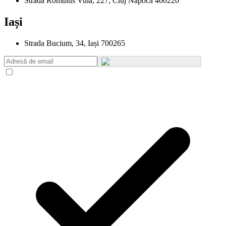
Strada Romulus Vuia, 227, Cluj Napoca 400220
Iași
Strada Bucium, 34, Iași 700265