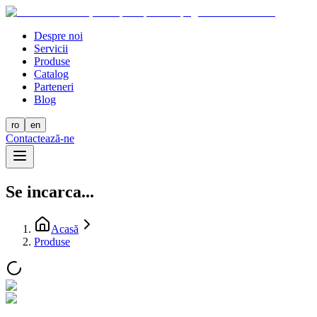
Despre noi
Servicii
Produse
Catalog
Parteneri
Blog
ro
en
Contactează-ne
Se incarca...
Acasă
Produse