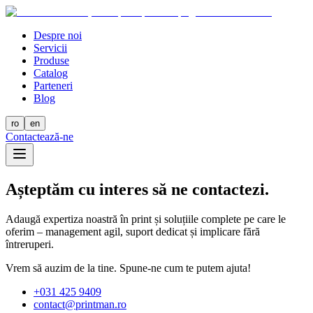
Despre noi
Servicii
Produse
Catalog
Parteneri
Blog
ro
en
Contactează-ne
Așteptăm cu interes să ne contactezi.
Adaugă expertiza noastră în print și soluțiile complete pe care le
oferim – management agil, suport dedicat și implicare fără
întreruperi.
Vrem să auzim de la tine. Spune-ne cum te putem ajuta!
+
031 425 9409
contact@printman.ro