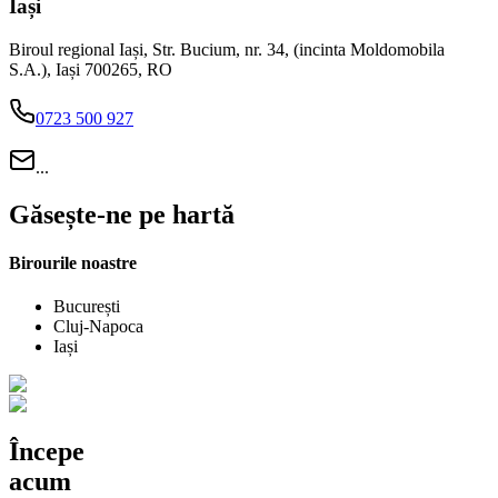
Iași
Biroul regional Iași, Str. Bucium, nr. 34, (incinta Moldomobila
S.A.), Iași 700265, RO
0723 500 927
...
Găsește-ne pe hartă
Birourile noastre
București
Cluj-Napoca
Iași
Începe
acum