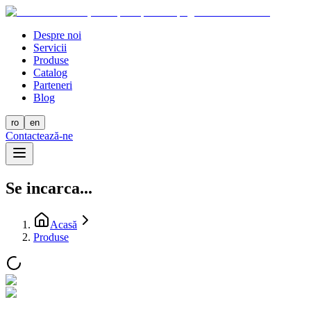
Despre noi
Servicii
Produse
Catalog
Parteneri
Blog
ro
en
Contactează-ne
Se incarca...
Acasă
Produse