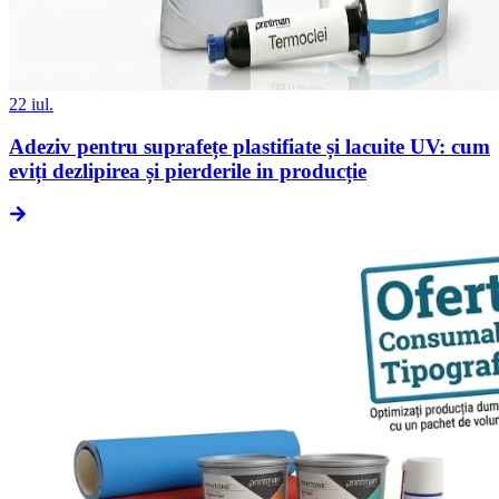
22 iul.
Adeziv pentru suprafețe plastifiate și lacuite UV: cum
eviți dezlipirea și pierderile in producție