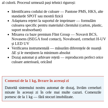
al culorii. Procesul urmează pași tehnici riguroși:
Identificarea codului de culoare — Pantone PMS, HKS, alte 
standarde SPOT sau mostră fizică
Adaptarea rețetei la suportul de imprimare — formulăm 
culoarea specific pentru materialul clientului (carton, plastic, 
suport neabsorbant)
Mixarea cu baze premium Flint Group — Novavit BCS, 
Novasens (ISEGA food contact), Novaboard, cerneluri H-UV 
și LED UV
Verificarea instrumentală — măsurăm diferențele de nuanță 
ΔE și le menținem la minimum absolut
Dozaj automat și arhivare rețetă — reproducem perfect orice 
culoare anterioară, oricând
Comenzi de la 1 kg, livrare în aceeași zi
Datorită sistemului nostru automat de dozaj, livrăm cerneluri 
mixate în aceeași zi în cele mai multe cazuri. Comenzile 
pornesc de la 1 kg — fără stocuri imobilizate.