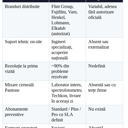
Branduri distribuite
Flint Group, 
Variabil, adesea 
Fujifilm, Varn, 
fără autorizare 
Henkel, 
oficială
Lohmann, 
Elkalub 
(autorizat)
Suport tehnic on-site
Ingineri 
Absent sau 
specializați, 
externalizat
acoperire 
națională
Rezoluție la prima 
~90% din 
Nedefinit
vizită
probleme 
rezolvate
Mixare cerneală 
Laborator intern, 
Absentă sau cu 
Pantone
spectrofotometru 
terțe firme
Techkon, livrare 
în aceeași zi
Abonamente 
Standard / Plus / 
Nu există
preventive
Pro cu SLA 
definit
Formare operatori
Sesiuni 
Absentă