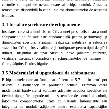
costurile și timpul de nefuncționare al echipamentului. Asistența 
remote este disponibilă în cadrul tuturor abonamentelor de asistență 
tehnică.
3.4 Instalare și relocare de echipamente
Instalarea corectă a unui sistem CtP, a unei prese offset sau a unui 
echipament de finisare este fundamentală pentru performanța și 
durabilitatea acestuia. Printman realizează instalarea și relocarea 
sistemelor CtP (inclusiv calibrare și configurare pentru tipul de plăci 
utilizat), mașinilor de tipar offset și flexo (aliniere, calibrare, 
verificare mecanică completă) și echipamentelor de finisare — 
tăiere, falțuire, lăcuire, biguire.
3.5 Modernizări și upgrade-uri de echipamente
Echipamentele care au funcționat eficient cu 5-7 ani în urmă pot 
deveni un bottleneck în producția actuală. Printman oferă 
modernizări hardware și software adaptate nevoilor specifice ale 
fiecărei tipografii: upgrade-uri ale sistemelor de control al culorii, 
înlocuirea componentelor uzate cu variante îmbunătățite sau 
integrarea de module adiționale pentru extinderea capacităților 