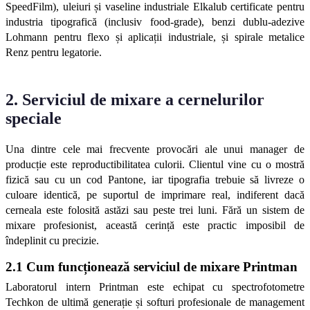
SpeedFilm), uleiuri și vaseline industriale Elkalub certificate pentru 
industria tipografică (inclusiv food-grade), benzi dublu-adezive 
Lohmann pentru flexo și aplicații industriale, și spirale metalice 
Renz pentru legatorie.
2. Serviciul de mixare a cernelurilor 
speciale
Una dintre cele mai frecvente provocări ale unui manager de 
producție este reproductibilitatea culorii. Clientul vine cu o mostră 
fizică sau cu un cod Pantone, iar tipografia trebuie să livreze o 
culoare identică, pe suportul de imprimare real, indiferent dacă 
cerneala este folosită astăzi sau peste trei luni. Fără un sistem de 
mixare profesionist, această cerință este practic imposibil de 
îndeplinit cu precizie.
2.1 Cum funcționează serviciul de mixare Printman
Laboratorul intern Printman este echipat cu spectrofotometre 
Techkon de ultimă generație și softuri profesionale de management 