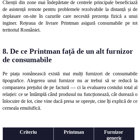
Clienții din zone mai îndepărtate de centrele principale beneficiază 
de asistență remote pentru problemele rezolvabile la distanță și de 
deplasare on-site în cazurile care necesită prezența fizică a unui 
inginer. Rețeaua de livrare Printman asigură consumabile pe tot 
teritoriul României.
8. De ce Printman față de un alt furnizor 
de consumabile
Pe piața românească există mai mulți furnizori de consumabile 
tipografice. Alegerea unui furnizor nu ar trebui să se reducă la 
compararea prețului de pe factură — ci la evaluarea costului total al 
relației: ce se întâmplă când produsul nu funcționează, cât durează o 
înlocuire de lot, cine vine dacă presa se oprește, cine îți explică de ce 
cerneala emulsifică.
Criteriu
Printman
Furnizor 
generic