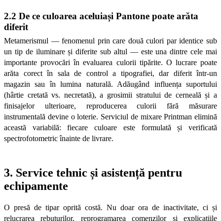
2.2 De ce culoarea aceluiași Pantone poate arăta 
diferit
Metamerismul — fenomenul prin care două culori par identice sub 
un tip de iluminare și diferite sub altul — este una dintre cele mai 
importante provocări în evaluarea culorii tipărite. O lucrare poate 
arăta corect în sala de control a tipografiei, dar diferit într-un 
magazin sau în lumina naturală. Adăugând influența suportului 
(hârtie cretată vs. necretată), a grosimii stratului de cerneală și a 
finisajelor ulterioare, reproducerea culorii fără măsurare 
instrumentală devine o loterie. Serviciul de mixare Printman elimină 
această variabilă: fiecare culoare este formulată și verificată 
spectrofotometric înainte de livrare.
3. Service tehnic și asistență pentru 
echipamente
O presă de tipar oprită costă. Nu doar ora de inactivitate, ci și 
relucrarea rebuturilor, reprogramarea comenzilor și explicațiile 