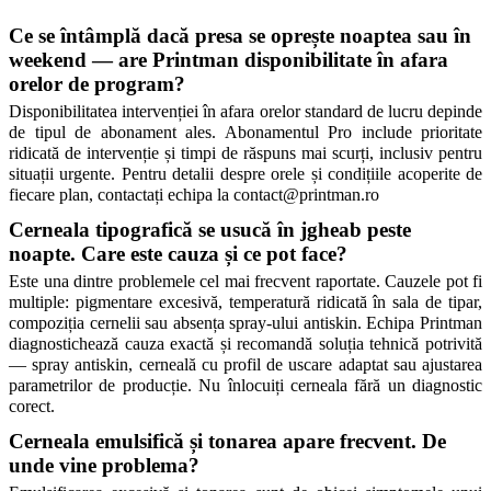
Ce se întâmplă dacă presa se oprește noaptea sau în 
weekend — are Printman disponibilitate în afara 
orelor de program?
Disponibilitatea intervenției în afara orelor standard de lucru depinde 
de tipul de abonament ales. Abonamentul Pro include prioritate 
ridicată de intervenție și timpi de răspuns mai scurți, inclusiv pentru 
situații urgente. Pentru detalii despre orele și condițiile acoperite de 
fiecare plan, contactați echipa la contact@printman.ro
Cerneala tipografică se usucă în jgheab peste 
noapte. Care este cauza și ce pot face?
Este una dintre problemele cel mai frecvent raportate. Cauzele pot fi 
multiple: pigmentare excesivă, temperatură ridicată în sala de tipar, 
compoziția cernelii sau absența spray-ului antiskin. Echipa Printman 
diagnostichează cauza exactă și recomandă soluția tehnică potrivită 
— spray antiskin, cerneală cu profil de uscare adaptat sau ajustarea 
parametrilor de producție. Nu înlocuiți cerneala fără un diagnostic 
corect.
Cerneala emulsifică și tonarea apare frecvent. De 
unde vine problema?