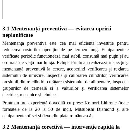
3.1 Mentenanță preventivă — evitarea opririi 
neplanificate
Mentenanța preventivă este cea mai eficientă investiție pentru 
reducerea costurilor operaționale pe termen lung. Echipamentele 
verificate periodic funcționează mai stabil, consumă mai puțin și au 
o durată de viață mai lungă. Echipa Printman realizează inspecții și 
mentenanță preventivă la cerere, acoperind verificarea și reglarea 
sistemului de umezire, inspecția și calibrarea cilindrilor, verificarea 
presiunii dintre cilindri, curățarea sistemului de alimentare, inspecția 
grupurilor de cerneală și a valțurilor și verificarea sistemelor 
electrice, mecanice și tehnice.
Printman are experiență dovedită cu prese Komori Lithrone (toate 
formatele de la 20 la 50 de inci), Mitsubishi Diamond și alte 
echipamente offset și flexo din piața românească.
3.2 Mentenanță corectivă — intervenție rapidă la 