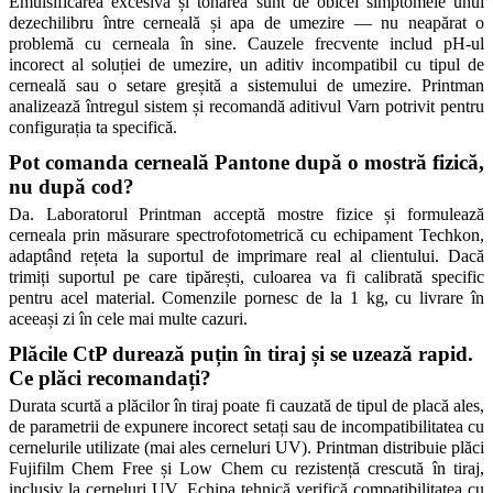
Emulsificarea excesivă și tonarea sunt de obicei simptomele unui 
dezechilibru între cerneală și apa de umezire — nu neapărat o 
problemă cu cerneala în sine. Cauzele frecvente includ pH-ul 
incorect al soluției de umezire, un aditiv incompatibil cu tipul de 
cerneală sau o setare greșită a sistemului de umezire. Printman 
analizează întregul sistem și recomandă aditivul Varn potrivit pentru 
configurația ta specifică.
Pot comanda cerneală Pantone după o mostră fizică, 
nu după cod?
Da. Laboratorul Printman acceptă mostre fizice și formulează 
cerneala prin măsurare spectrofotometrică cu echipament Techkon, 
adaptând rețeta la suportul de imprimare real al clientului. Dacă 
trimiți suportul pe care tipărești, culoarea va fi calibrată specific 
pentru acel material. Comenzile pornesc de la 1 kg, cu livrare în 
aceeași zi în cele mai multe cazuri.
Plăcile CtP durează puțin în tiraj și se uzează rapid. 
Ce plăci recomandați?
Durata scurtă a plăcilor în tiraj poate fi cauzată de tipul de placă ales, 
de parametrii de expunere incorect setați sau de incompatibilitatea cu 
cernelurile utilizate (mai ales cerneluri UV). Printman distribuie plăci 
Fujifilm Chem Free și Low Chem cu rezistență crescută în tiraj, 
inclusiv la cerneluri UV. Echipa tehnică verifică compatibilitatea cu 