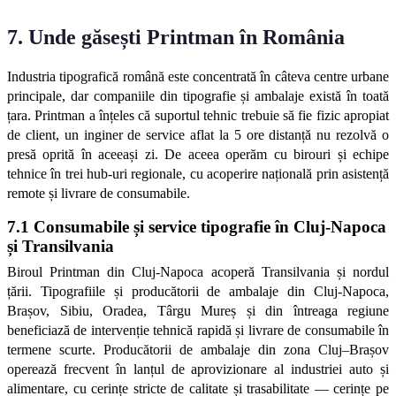
7. Unde găsești Printman în România
Industria tipografică română este concentrată în câteva centre urbane 
principale, dar companiile din tipografie și ambalaje există în toată 
țara. Printman a înțeles că suportul tehnic trebuie să fie fizic apropiat 
de client, un inginer de service aflat la 5 ore distanță nu rezolvă o 
presă oprită în aceeași zi. De aceea operăm cu birouri și echipe 
tehnice în trei hub-uri regionale, cu acoperire națională prin asistență 
remote și livrare de consumabile.
7.1 Consumabile și service tipografie în Cluj-Napoca 
și Transilvania
Biroul Printman din Cluj-Napoca acoperă Transilvania și nordul 
țării. Tipografiile și producătorii de ambalaje din Cluj-Napoca, 
Brașov, Sibiu, Oradea, Târgu Mureș și din întreaga regiune 
beneficiază de intervenție tehnică rapidă și livrare de consumabile în 
termene scurte. Producătorii de ambalaje din zona Cluj–Brașov 
operează frecvent în lanțul de aprovizionare al industriei auto și 
alimentare, cu cerințe stricte de calitate și trasabilitate — cerințe pe 