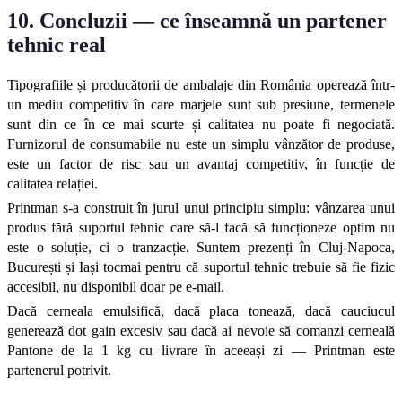
10. Concluzii — ce înseamnă un partener 
tehnic real
Tipografiile și producătorii de ambalaje din România operează într-
un mediu competitiv în care marjele sunt sub presiune, termenele 
sunt din ce în ce mai scurte și calitatea nu poate fi negociată. 
Furnizorul de consumabile nu este un simplu vânzător de produse, 
este un factor de risc sau un avantaj competitiv, în funcție de 
calitatea relației.
Printman s-a construit în jurul unui principiu simplu: vânzarea unui 
produs fără suportul tehnic care să-l facă să funcționeze optim nu 
este o soluție, ci o tranzacție. Suntem prezenți în Cluj-Napoca, 
București și Iași tocmai pentru că suportul tehnic trebuie să fie fizic 
accesibil, nu disponibil doar pe e-mail.
Dacă cerneala emulsifică, dacă placa tonează, dacă cauciucul 
generează dot gain excesiv sau dacă ai nevoie să comanzi cerneală 
Pantone de la 1 kg cu livrare în aceeași zi — Printman este 
partenerul potrivit.