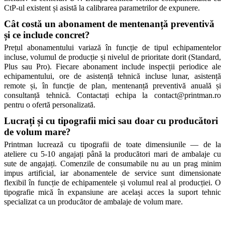
CtP-ul existent și asistă la calibrarea parametrilor de expunere.
Cât costă un abonament de mentenanță preventivă 
și ce include concret?
Prețul abonamentului variază în funcție de tipul echipamentelor 
incluse, volumul de producție și nivelul de prioritate dorit (Standard, 
Plus sau Pro). Fiecare abonament include inspecții periodice ale 
echipamentului, ore de asistență tehnică incluse lunar, asistență 
remote și, în funcție de plan, mentenanță preventivă anuală și 
consultanță tehnică. Contactați echipa la contact@printman.ro 
pentru o ofertă personalizată.
Lucrați și cu tipografii mici sau doar cu producători 
de volum mare?
Printman lucrează cu tipografii de toate dimensiunile — de la 
ateliere cu 5-10 angajați până la producători mari de ambalaje cu 
sute de angajați. Comenzile de consumabile nu au un prag minim 
impus artificial, iar abonamentele de service sunt dimensionate 
flexibil în funcție de echipamentele și volumul real al producției. O 
tipografie mică în expansiune are același acces la suport tehnic 
specializat ca un producător de ambalaje de volum mare.