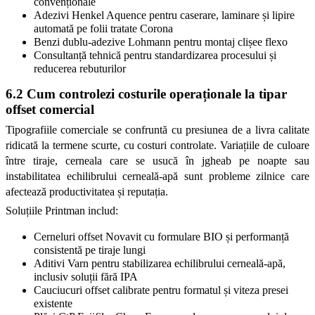
convenționale
Adezivi Henkel Aquence pentru caserare, laminare și lipire 
automată pe folii tratate Corona
Benzi dublu-adezive Lohmann pentru montaj clișee flexo
Consultanță tehnică pentru standardizarea procesului și 
reducerea rebuturilor
6.2 Cum controlezi costurile operaționale la tipar 
offset comercial
Tipografiile comerciale se confruntă cu presiunea de a livra calitate 
ridicată la termene scurte, cu costuri controlate. Variațiile de culoare 
între tiraje, cerneala care se usucă în jgheab pe noapte sau 
instabilitatea echilibrului cerneală-apă sunt probleme zilnice care 
afectează productivitatea și reputația.
Soluțiile Printman includ:
Cerneluri offset Novavit cu formulare BIO și performanță 
consistentă pe tiraje lungi
Aditivi Varn pentru stabilizarea echilibrului cerneală-apă, 
inclusiv soluții fără IPA
Cauciucuri offset calibrate pentru formatul și viteza presei 
existente