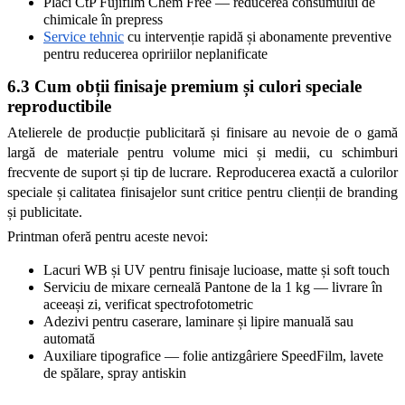
Plăci CtP Fujifilm Chem Free — reducerea consumului de 
chimicale în prepress
Service tehnic
 cu intervenție rapidă și abonamente preventive 
pentru reducerea opririilor neplanificate
6.3 Cum obții finisaje premium și culori speciale 
reproductibile
Atelierele de producție publicitară și finisare au nevoie de o gamă 
largă de materiale pentru volume mici și medii, cu schimburi 
frecvente de suport și tip de lucrare. Reproducerea exactă a culorilor 
speciale și calitatea finisajelor sunt critice pentru clienții de branding 
și publicitate.
Printman oferă pentru aceste nevoi:
Lacuri WB și UV pentru finisaje lucioase, matte și soft touch
Serviciu de mixare cerneală Pantone de la 1 kg — livrare în 
aceeași zi, verificat spectrofotometric
Adezivi pentru caserare, laminare și lipire manuală sau 
automată
Auxiliare tipografice — folie antizgâriere SpeedFilm, lavete 
de spălare, spray antiskin