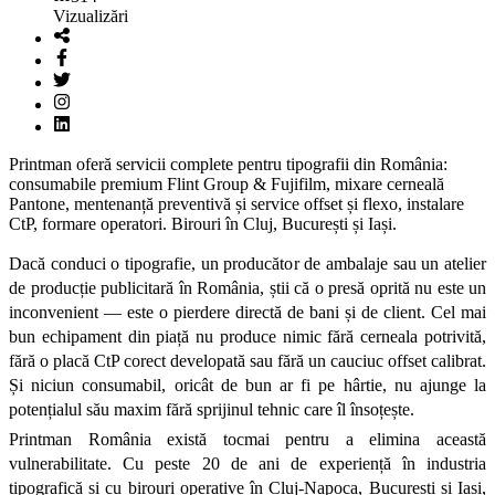
Vizualizări
Printman oferă servicii complete pentru tipografii din România:
consumabile premium Flint Group & Fujifilm, mixare cerneală
Pantone, mentenanță preventivă și service offset și flexo, instalare
CtP, formare operatori. Birouri în Cluj, București și Iași.
Dacă conduci o tipografie, un producător de ambalaje sau un atelier 
de producție publicitară în România, știi că o presă oprită nu este un 
inconvenient — este o pierdere directă de bani și de client. Cel mai 
bun echipament din piață nu produce nimic fără cerneala potrivită, 
fără o placă CtP corect developată sau fără un cauciuc offset calibrat. 
Și niciun consumabil, oricât de bun ar fi pe hârtie, nu ajunge la 
potențialul său maxim fără sprijinul tehnic care îl însoțește.
Printman România există tocmai pentru a elimina această 
vulnerabilitate. Cu peste 20 de ani de experiență în industria 
tipografică și cu birouri operative în Cluj-Napoca, București și Iași, 