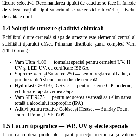
lăcuire selectivă. Recomandarea tipului de cauciuc se face în funcție 
de viteza mașinii, tipul suportului, caracteristicile lucrării și nivelul 
de calitate dorit.
1.4 Soluții de umezire și aditivi chimicali
Echilibrul dintre cerneală și apa de umezire este elementul central al 
stabilității tiparului offset. Printman distribuie gama completă Varn 
(Flint Group):
Varn Ultra 4100 — formulat special pentru cerneluri UV, H-
UV și LED UV, cu certificare ISEGA
Supreme Varn și Supreme 250 — pentru reglarea pH-ului, cu 
pornire rapidă și consum redus de cerneală
Hydrofast GH313 și GS312 — pentru sisteme CtP moderne, 
echilibrare rapidă cerneală/apă
Varn SFF 9275 — pentru reducerea avansată sau eliminarea 
totală a alcoolului izopropilic (IPA)
Aditivi pentru rotative Coldset și Heatset — Sunday Fount, 
Journal Fount, HSF 9209
1.5 Lacuri tipografice — WB, UV și efecte speciale
Lacuirea conferă produsului tipărit protecție mecanică și valoare 