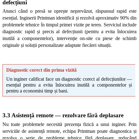
defecțiuni
Atunci când o presă se oprește neprevăzut, răspunsul rapid este 
esențial. Inginerii Printman identifică și rezolvă aproximativ 90% din 
problemele tehnice în timpul primei vizite pe teren. Serviciul include 
diagnostic rapid și precis al defecțiunii (pentru a evita înlocuirea 
inutilă a componentelor), intervenție on-site cu piese de schimb 
originale și soluții personalizate adaptate fiecărei situații.
Diagnostic corect din prima vizită
Un inginer calificat face un diagnostic corect al defecțiunilor — 
esențial pentru a evita înlocuirea inutilă a componentelor și 
pentru a economisi timp și bani.
3.3 Asistență remote — rezolvare fără deplasare
Nu toate problemele necesită prezența fizică a unui inginer. Prin 
serviciile de asistență remote, echipa Printman poate diagnostica și 
rezolva o serie de probleme tehnice fără deplasare, reducând 