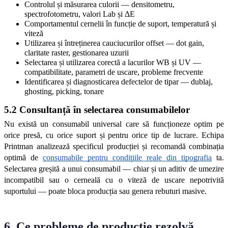
Controlul și măsurarea culorii — densitometru, 
spectrofotometru, valori Lab și ΔE
Comportamentul cernelii în funcție de suport, temperatură și 
viteză
Utilizarea și întreținerea cauciucurilor offset — dot gain, 
claritate raster, gestionarea uzurii
Selectarea și utilizarea corectă a lacurilor WB și UV — 
compatibilitate, parametri de uscare, probleme frecvente
Identificarea și diagnosticarea defectelor de tipar — dublaj, 
ghosting, picking, tonare
5.2 Consultanță în selectarea consumabilelor
Nu există un consumabil universal care să funcționeze optim pe 
orice presă, cu orice suport și pentru orice tip de lucrare. Echipa 
Printman analizează specificul producției și recomandă combinația 
optimă de 
consumabile pentru condițiile reale din tipografia
 ta. 
Selectarea greșită a unui consumabil — chiar și un aditiv de umezire 
incompatibil sau o cerneală cu o viteză de uscare nepotrivită 
suportului — poate bloca producția sau genera rebuturi masive.
6. Ce probleme de producție rezolvă 