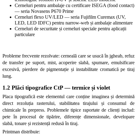
Cerneluri pentru ambalaje cu certificare ISEGA (food contact) 
— seria Novasens P670 Prime
Cerneluri flexo UV/LED — seria Fujifilm Curemax (UV, 
LED, LED IDFC) pentru narrow-web și ambalaje alimentare
Cerneluri de securitate și cerneluri speciale pentru aplicații 
particulare
Probleme frecvente rezolvate: cerneală care se usucă în jgheab, refuz 
de transfer pe suport, mist, acoperire slabă, spumare, emulsificare 
excesivă, pierdere de pigmentație și instabilitate cromatică pe tiraj 
lung.
1.2 Plăci tipografice CtP — termice și violet
Placa tipografică este elementul care conține imaginea și determină 
direct rezoluția rasterului, stabilitatea tirajului și consumul de 
chimicale în prepress. Problemele tipice raportate de clienți includ: 
pete în procesul de tipărire, diferențe dimensionale, developare 
slabă, tonare și rezistență redusă în tiraj.
Printman distribuie: