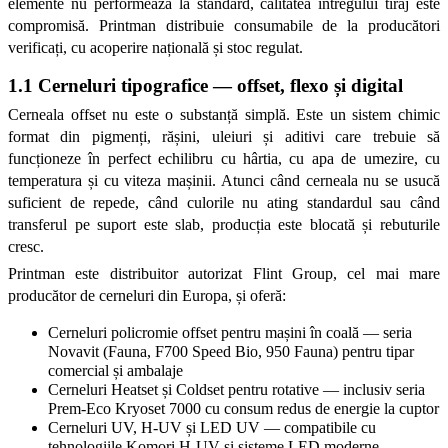
elemente nu performează la standard, calitatea întregului tiraj este 
compromisă. Printman distribuie consumabile de la producători 
verificați, cu acoperire națională și stoc regulat.
1.1 Cerneluri tipografice — offset, flexo și digital
Cerneala offset nu este o substanță simplă. Este un sistem chimic 
format din pigmenți, rășini, uleiuri și aditivi care trebuie să 
funcționeze în perfect echilibru cu hârtia, cu apa de umezire, cu 
temperatura și cu viteza mașinii. Atunci când cerneala nu se usucă 
suficient de repede, când culorile nu ating standardul sau când 
transferul pe suport este slab, producția este blocată și rebuturile 
cresc.
Printman este distribuitor autorizat Flint Group, cel mai mare 
producător de cerneluri din Europa, și oferă:
Cerneluri policromie offset pentru mașini în coală — seria 
Novavit (Fauna, F700 Speed Bio, 950 Fauna) pentru tipar 
comercial și ambalaje
Cerneluri Heatset și Coldset pentru rotative — inclusiv seria 
Prem-Eco Kryoset 7000 cu consum redus de energie la cuptor
Cerneluri UV, H-UV și LED UV — compatibile cu 
tehnologiile Komori H-UV și sisteme LED moderne