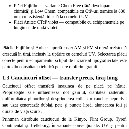
Plăci Fujifilm — variante Chem Free (fără developare 
chimică) și Low Chem, compatibile cu CtP-uri termice la 830 
nm, cu rezistență ridicată la cerneluri UV
Plăci Anitec CTcP violet — compatibile cu echipamentele pe 
lungimea de undă violet
Plăcile Fujifilm și Anitec suportă raster AM și FM și oferă rezistență 
crescută în tiraj, inclusiv la tipărire cu cerneluri UV. Selectarea plăcii 
corecte pentru echipamentul și tipul de lucrare al tipografiei tale este 
parte din consultanța tehnică pe care o oferim gratuit.
1.3 Cauciucuri offset — transfer precis, tiraj lung
Cauciucul offset transferă imaginea de pe placă pe hârtie. 
Proprietățile sale influențează dot gain-ul, claritatea rasterului, 
uniformitatea plinurilor și desprinderea colii. Un cauciuc nepotrivit 
sau uzat generează: dublaj, pete și puncte lipsă, alunecarea foii și 
durată de viață scurtă.
Printman distribuie cauciucuri de la Kinyo, Flint Group, Tyref, 
Continental și Trelleborg, în variante convenționale, UV și pentru 