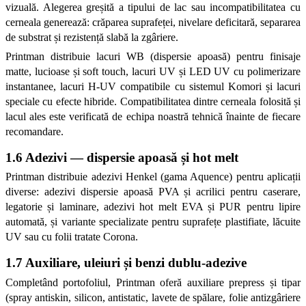
vizuală. Alegerea greșită a tipului de lac sau incompatibilitatea cu 
cerneala generează: crăparea suprafeței, nivelare deficitară, separarea 
de substrat și rezistență slabă la zgâriere.
Printman distribuie lacuri WB (dispersie apoasă) pentru finisaje 
matte, lucioase și soft touch, lacuri UV și LED UV cu polimerizare 
instantanee, lacuri H-UV compatibile cu sistemul Komori și lacuri 
speciale cu efecte hibride. Compatibilitatea dintre cerneala folosită și 
lacul ales este verificată de echipa noastră tehnică înainte de fiecare 
recomandare.
1.6 Adezivi — dispersie apoasă și hot melt
Printman distribuie adezivi Henkel (gama Aquence) pentru aplicații 
diverse: adezivi dispersie apoasă PVA și acrilici pentru caserare, 
legatorie și laminare, adezivi hot melt EVA și PUR pentru lipire 
automată, și variante specializate pentru suprafețe plastifiate, lăcuite 
UV sau cu folii tratate Corona.
1.7 Auxiliare, uleiuri și benzi dublu-adezive
Completând portofoliul, Printman oferă auxiliare prepress și tipar 
(spray antiskin, silicon, antistatic, lavete de spălare, folie antizgâriere 