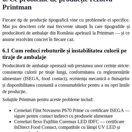
Printman
Fiecare tip de producție tipografică vine cu problemele ei specifice. 
Mai jos descriem cele mai frecvente situații în care tipografiile și 
producătorii de ambalaje din România apelează la Printman — și ce 
anume rezolvăm concret în fiecare caz.
6.1 Cum reduci rebuturile și instabilitatea culorii pe 
tiraje de ambalaje
Producătorii de ambalaje operează sub presiunea unor cerințe stricte: 
consistența culorii pe tiraje lungi, conformitatea cu reglementările 
alimentare (ISEGA, food contact), rezistența mecanică a finisajelor 
și disponibilitatea constantă a consumabilelor pentru a nu opri liniile 
de producție.
Soluțiile Printman pentru aceste probleme includ:
Cerneluri Flint Novasens P670 Prime cu certificare ISEGA — 
sigure pentru contact indirect cu produsele alimentare
Cerneluri flexo Fujifilm Curemax LED IDFC — certificare 
InDirect Food Contact, compatibile cu lămpi UV LED și 