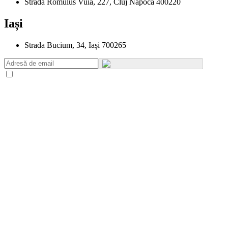
Strada Romulus Vuia, 227, Cluj Napoca 400220
Iași
Strada Bucium, 34, Iași 700265