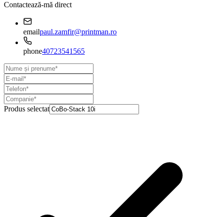
Contactează-mă direct
email
paul.zamfir@printman.ro
phone
40723541565
Produs selectat