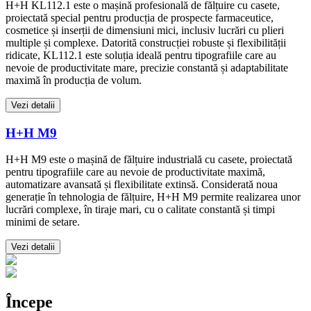
H+H KL112.1 este o mașină profesională de fălțuire cu casete,
proiectată special pentru producția de prospecte farmaceutice,
cosmetice și inserții de dimensiuni mici, inclusiv lucrări cu plieri
multiple și complexe. Datorită construcției robuste și flexibilității
ridicate, KL112.1 este soluția ideală pentru tipografiile care au
nevoie de productivitate mare, precizie constantă și adaptabilitate
maximă în producția de volum.
Vezi detalii
H+H M9
H+H M9 este o mașină de fălțuire industrială cu casete, proiectată
pentru tipografiile care au nevoie de productivitate maximă,
automatizare avansată și flexibilitate extinsă. Considerată noua
generație în tehnologia de fălțuire, H+H M9 permite realizarea unor
lucrări complexe, în tiraje mari, cu o calitate constantă și timpi
minimi de setare.
Vezi detalii
Începe