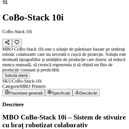
CoBo-Stack 10i
CoBo-Stack 10i
MBO CoBo-Stack 10i este o soluție de paletizare bazate pe umbrați
robotic colaborativ care nu necesită o cușcă de protecție. Soluția este
destinată tipografiilor și unităților de producție care doresc să reducă
munca manuală, să crească ergonomia și să obțină un flux de
producție constant și predictibil.
Solicită ofertă
SKU
CoBo-Stack-10i
Categorie
MBO Printers
Prezentare generală
Specificații
Descărcări
Descriere
MBO CoBo-Stack 10i – Sistem de stivuire
cu braț robotizat colaborativ