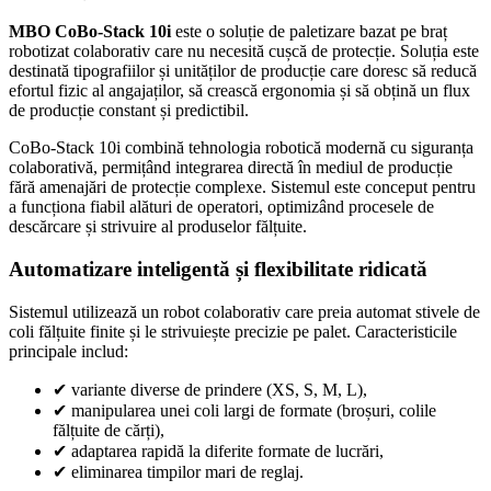
MBO CoBo-Stack 10i
este o soluție de paletizare bazat pe braț
robotizat colaborativ care nu necesită cușcă de protecție. Soluția este
destinată tipografiilor și unităților de producție care doresc să reducă
efortul fizic al angajaților, să crească ergonomia și să obțină un flux
de producție constant și predictibil.
CoBo-Stack 10i combină tehnologia robotică modernă cu siguranța
colaborativă, permițând integrarea directă în mediul de producție
fără amenajări de protecție complexe. Sistemul este conceput pentru
a funcționa fiabil alături de operatori, optimizând procesele de
descărcare și strivuire al produselor fălțuite.
Automatizare inteligentă și flexibilitate ridicată
Sistemul utilizează un robot colaborativ care preia automat stivele de
coli fălțuite finite și le strivuiește precizie pe palet. Caracteristicile
principale includ:
✔
variante diverse de prindere (XS, S, M, L),
✔
manipularea unei coli largi de formate (broșuri, colile
fălțuite de cărți),
✔
adaptarea rapidă la diferite formate de lucrări,
✔
eliminarea timpilor mari de reglaj.