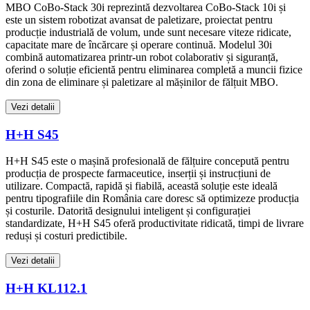
MBO CoBo-Stack 30i reprezintă dezvoltarea CoBo-Stack 10i și
este un sistem robotizat avansat de paletizare, proiectat pentru
producție industrială de volum, unde sunt necesare viteze ridicate,
capacitate mare de încărcare și operare continuă. Modelul 30i
combină automatizarea printr-un robot colaborativ și siguranță,
oferind o soluție eficientă pentru eliminarea completă a muncii fizice
din zona de eliminare și paletizare al mășinilor de fălțuit MBO.
Vezi detalii
H+H S45
H+H S45 este o mașină profesională de fălțuire concepută pentru
producția de prospecte farmaceutice, inserții și instrucțiuni de
utilizare. Compactă, rapidă și fiabilă, această soluție este ideală
pentru tipografiile din România care doresc să optimizeze producția
și costurile. Datorită designului inteligent și configurației
standardizate, H+H S45 oferă productivitate ridicată, timpi de livrare
reduși și costuri predictibile.
Vezi detalii
H+H KL112.1