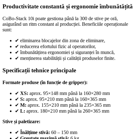
Productivitate constantă și ergonomie îmbunătățită
CoBo-Stack 10i poate gestiona până la 300 de stive pe oră,
asigurând un ritm constant al producției. Beneficiile operaționale
sunt:
✔
eliminarea blocajelor din zona de eliminare,
✔
reducerea efortului fizic al operatorilor,
✔
îmbunătățirea ergonomiei și siguranței în muncă,
✔
menținerea stabilității și calității produselor finite.
Specificații tehnice principale
Formate produse (în funcție de gripper):
✔
XS:
aprox. 95×148 mm până la 160×280 mm
✔
S:
aprox. 95×210 mm până la 160×365 mm
✔
M:
aprox. 155×210 mm până la 235×365 mm
✔
L:
aprox. 180×210 mm până la 260×365 mm
Stive și paletizare:
✔
Înălțime stivă:
60 – 150 mm
✔
Greutate maximă stivă:
6 kg