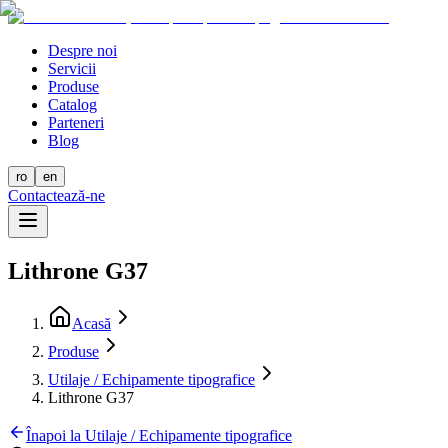
Despre noi
Servicii
Produse
Catalog
Parteneri
Blog
ro
en
Contactează-ne
Lithrone G37
Acasă
Produse
Utilaje / Echipamente tipografice
Lithrone G37
Înapoi la Utilaje / Echipamente tipografice