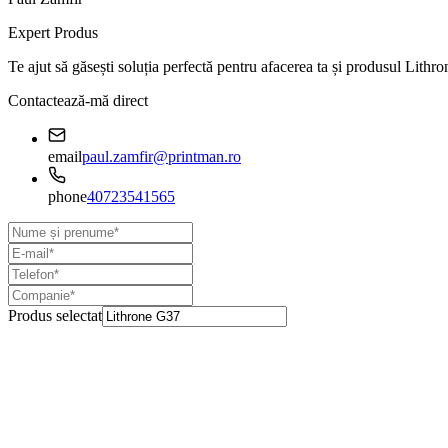
Expert Produs
Te ajut să găsești soluția perfectă pentru afacerea ta și produsul
Lithro
Contactează-mă direct
email
paul.zamfir@printman.ro
phone
40723541565
Produs selectat