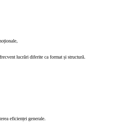
moționale,
recvent lucrări diferite ca format și structură.
erea eficienței generale.