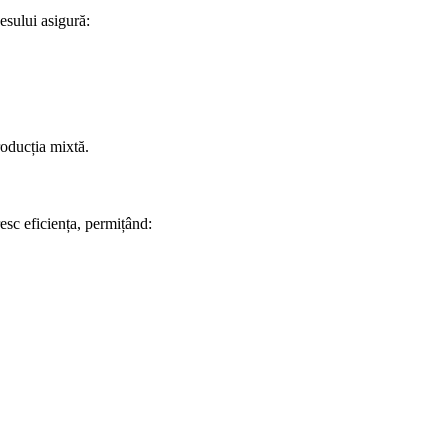
esului asigură:
producția mixtă.
esc eficiența, permițând: