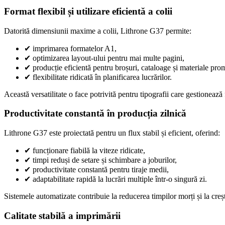
Format flexibil și utilizare eficientă a colii
Datorită dimensiunii maxime a colii, Lithrone G37 permite:
✔
imprimarea formatelor A1,
✔
optimizarea layout-ului pentru mai multe pagini,
✔
producție eficientă pentru broșuri, cataloage și materiale pro
✔
flexibilitate ridicată în planificarea lucrărilor.
Această versatilitate o face potrivită pentru tipografii care gestionează f
Productivitate constantă în producția zilnică
Lithrone G37 este proiectată pentru un flux stabil și eficient, oferind:
✔
funcționare fiabilă la viteze ridicate,
✔
timpi reduși de setare și schimbare a joburilor,
✔
productivitate constantă pentru tiraje medii,
✔
adaptabilitate rapidă la lucrări multiple într-o singură zi.
Sistemele automatizate contribuie la reducerea timpilor morți și la creșt
Calitate stabilă a imprimării