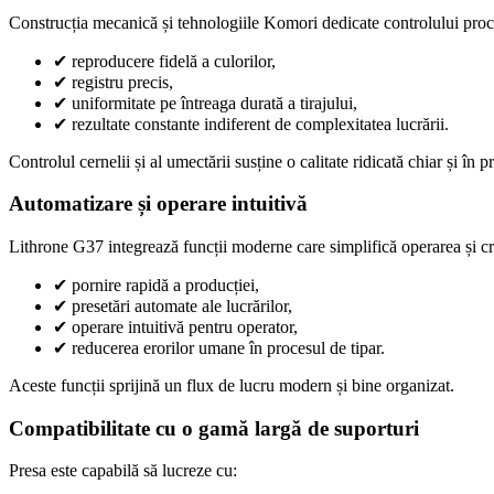
Construcția mecanică și tehnologiile Komori dedicate controlului proc
✔
reproducere fidelă a culorilor,
✔
registru precis,
✔
uniformitate pe întreaga durată a tirajului,
✔
rezultate constante indiferent de complexitatea lucrării.
Controlul cernelii și al umectării susține o calitate ridicată chiar și în 
Automatizare și operare intuitivă
Lithrone G37 integrează funcții moderne care simplifică operarea și cr
✔
pornire rapidă a producției,
✔
presetări automate ale lucrărilor,
✔
operare intuitivă pentru operator,
✔
reducerea erorilor umane în procesul de tipar.
Aceste funcții sprijină un flux de lucru modern și bine organizat.
Compatibilitate cu o gamă largă de suporturi
Presa este capabilă să lucreze cu: