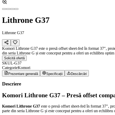
Lithrone G37
Lithrone G37
Komori Lithrone G37 este o presă offset sheet-fed în format 37″, proiect
din seria Lithrone G și este conceput pentru a oferi un echilibru optim î
Solicită ofertă
SKU
L-G37
Categorie
Komori
Prezentare generală
Specificații
Descărcări
Descriere
Komori Lithrone G37 – Presă offset compac
Komori Lithrone G37
este o presă offset sheet-fed în format 37″, pro
parte din seria Lithrone G și este conceput pentru a oferi un echilibru o