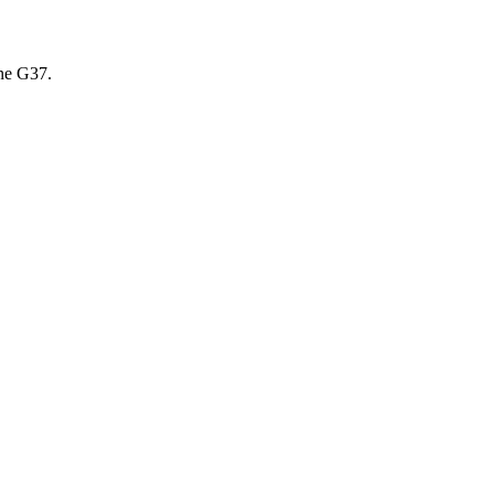
ne G37
.