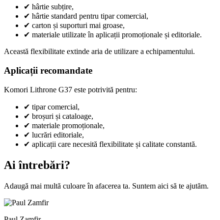
✔
hârtie subțire,
✔
hârtie standard pentru tipar comercial,
✔
carton și suporturi mai groase,
✔
materiale utilizate în aplicații promoționale și editoriale.
Această flexibilitate extinde aria de utilizare a echipamentului.
Aplicații recomandate
Komori Lithrone G37 este potrivită pentru:
✔
tipar comercial,
✔
broșuri și cataloage,
✔
materiale promoționale,
✔
lucrări editoriale,
✔
aplicații care necesită flexibilitate și calitate constantă.
Ai întrebări?
Adaugă mai multă culoare în afacerea ta. Suntem aici să te ajutăm.
Paul Zamfir