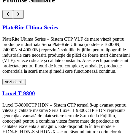
Produse Similare
PlateRite Ultima Series
PlateRite Ultima Series – Sistem CTP VLF de mare viteză pentru
producție industrială Seria PlateRite Ultima (modelele 16000N,
24000N și 40000N) reprezintă soluțiile Fujifilm pentru tipografiile
industriale care necesită producție de plăci de foarte mari dimensiuni
(VLF), viteze ridicate și calitate constantă. Aceste echipamente sunt
proiectate pentru fluxuri de lucru complexe, ambalaje, producție
comercială la scară mare și medii care funcționează continuu.
Vezi detalii
Luxel T 9800
Luxel T-9800CTP HDN – Sistem CTP termal 8-up avansat pentru
viteză și calitate maximă Seria Luxel T-9800CTP HDN reprezintă
generația avansată de platesettere termale 8-up de la Fujifilm,
concepută pentru a combina viteza foarte mare de producție cu
calitatea excelentă a imaginii. Este disponibilă în trei modele –
HDN-E, HDN-S și HDN-X – care răspund tuturor cerințelor de