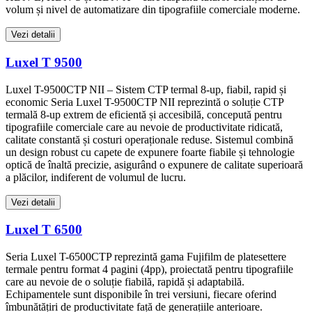
volum și nivel de automatizare din tipografiile comerciale moderne.
Vezi detalii
Luxel T 9500
Luxel T-9500CTP NII – Sistem CTP termal 8-up, fiabil, rapid și
economic Seria Luxel T-9500CTP NII reprezintă o soluție CTP
termală 8-up extrem de eficientă și accesibilă, concepută pentru
tipografiile comerciale care au nevoie de productivitate ridicată,
calitate constantă și costuri operaționale reduse. Sistemul combină
un design robust cu capete de expunere foarte fiabile și tehnologie
optică de înaltă precizie, asigurând o expunere de calitate superioară
a plăcilor, indiferent de volumul de lucru.
Vezi detalii
Luxel T 6500
Seria Luxel T-6500CTP reprezintă gama Fujifilm de platesettere
termale pentru format 4 pagini (4pp), proiectată pentru tipografiile
care au nevoie de o soluție fiabilă, rapidă și adaptabilă.
Echipamentele sunt disponibile în trei versiuni, fiecare oferind
îmbunătățiri de productivitate față de generațiile anterioare.