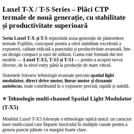
Luxel T-X / T-S Series – Plăci CTP
termale de nouă generație, cu stabilitate
și productivitate superioară
Seria Luxel T-X și T-S
reprezintă noua generație de platesettere
termale Fujifilm, concepute pentru a oferi stabilitate excelentă a
expunerii, calitate ridicată a punctului și productivitate avansată, într-
un design compact și ușor de utilizat. Gama este formată din trei
modele —
Luxel T-X5, T-S3 și T-S1
— pentru a acoperi nevoi
diverse, de la nivel entry până la producție de mare viteză.
Sistemele folosesc tehnologii avansate precum
spatial light
modulator, direct drive motor, linear motor și dynamic
autofocus
, toate contribuind la o expunere precisă, rapidă și stabilă.
⭐ Tehnologie multi-channel Spatial Light Modulator
(T-X5)
Modelul Luxel T-X5 folosește o tehnologie optică unică: un carucior
laser multi-canal care împarte fasciculul în multiple canale pentru a
genera puncte pătrate cu margini foarte clare.