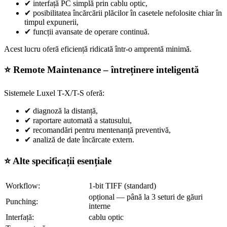
✔
interfață PC simplă prin cablu optic,
✔
posibilitatea încărcării plăcilor în casetele nefolosite chiar în
timpul expunerii,
✔
funcții avansate de operare continuă.
Acest lucru oferă eficiență ridicată într-o amprentă minimă.
⭐ Remote Maintenance – întreținere inteligentă
Sistemele Luxel T-X/T-S oferă:
✔
diagnoză la distanță,
✔
raportare automată a statusului,
✔
recomandări pentru mentenanță preventivă,
✔
analiză de date încărcate extern.
⭐ Alte specificații esențiale
Workflow:
1-bit TIFF (standard)
opțional — până la 3 seturi de găuri
Punching:
interne
Interfață:
cablu optic