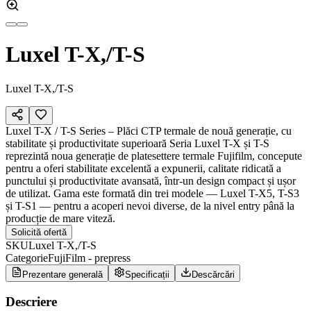
Luxel T-X,/T-S
Luxel T-X,/T-S
Luxel T-X / T-S Series – Plăci CTP termale de nouă generație, cu
stabilitate și productivitate superioară Seria Luxel T-X și T-S
reprezintă noua generație de platesettere termale Fujifilm, concepute
pentru a oferi stabilitate excelentă a expunerii, calitate ridicată a
punctului și productivitate avansată, într-un design compact și ușor
de utilizat. Gama este formată din trei modele — Luxel T-X5, T-S3
și T-S1 — pentru a acoperi nevoi diverse, de la nivel entry până la
producție de mare viteză.
Solicită ofertă
SKU
Luxel T-X,/T-S
Categorie
FujiFilm - prepress
Prezentare generală
Specificații
Descărcări
Descriere