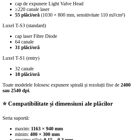
cap de expunere Light Valve Head
≥220 canale laser
55 plăci/oră
(1030 × 800 mm, sensitivitate 110 mJ/cm²)
Luxel T-S3 (standard)
cap laser Fibre Diode
64 canale
31 plăci/oră
Luxel T-S1 (entry)
32 canale
18 plăci/oră
Toate modelele folosesc expunere spirală și rezoluții fixe de
2400
sau 2540 dpi
.
⭐ Compatibilitate și dimensiuni ale plăcilor
Seria suportă:
maxim:
1163 × 940 mm
minim:
400 × 300 mm
grosime plăci:
0.15 – 0.3 mm