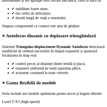
intermediare și are aproape zero frecare mecanică, ceea ce duce la:
✔
stabilitate foarte mare,
✔
risc redus de defecțiuni,
✔
durată lungă de viață a sistemului.
Singura componentă cu contact este șina de ghidare.
⭐ Autofocus dinamic cu deplasare triunghiulară
Sistemul
Triangular-displacement Dynamic Autofocus
detectează
modificări de ordinul micronilor în timpul expunerii și ajustează
focalizarea în timp real:
✔
control precis al distanței dintre lentilă și placă,
✔
expunere uniformă pe toată suprafața plăcii,
✔
acuratețe constantă la toate vitezele.
⭐ Gama flexibilă de modele
Seria include trei modele optimizate pentru nevoi și bugete diferite:
Luxel T-X5 (high-speed)