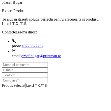
József Bugár
Expert Produs
Te ajut să găsești soluția perfectă pentru afacerea ta și produsul
Luxel T-X,/T-S
.
Contactează-mă direct
phone
40723677757
email
jozsef.bugar@printman.ro
Produs selectat