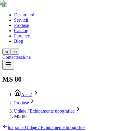
Despre noi
Servicii
Produse
Catalog
Parteneri
Blog
ro
en
Contactează-ne
MS 80
Acasă
Produse
Utilaje / Echipamente tipografice
MS 80
Înapoi la Utilaje / Echipamente tipografice