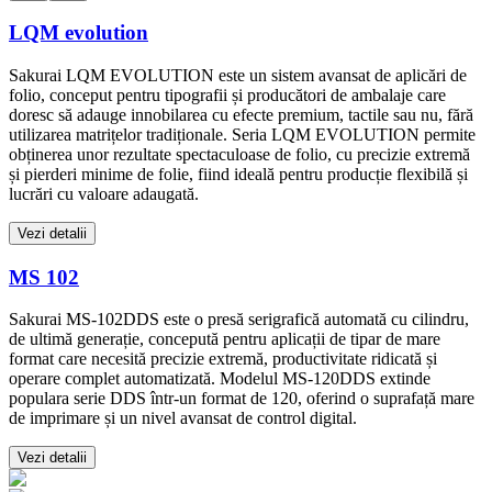
LQM evolution
Sakurai LQM EVOLUTION este un sistem avansat de aplicări de
folio, conceput pentru tipografii și producători de ambalaje care
doresc să adauge innobilarea cu efecte premium, tactile sau nu, fără
utilizarea matrițelor tradiționale. Seria LQM EVOLUTION permite
obținerea unor rezultate spectaculoase de folio, cu precizie extremă
și pierderi minime de folie, fiind ideală pentru producție flexibilă și
lucrări cu valoare adaugată.
Vezi detalii
MS 102
Sakurai MS-102DDS este o presă serigrafică automată cu cilindru,
de ultimă generație, concepută pentru aplicații de tipar de mare
format care necesită precizie extremă, productivitate ridicată și
operare complet automatizată. Modelul MS-120DDS extinde
populara serie DDS într-un format de 120, oferind o suprafață mare
de imprimare și un nivel avansat de control digital.
Vezi detalii