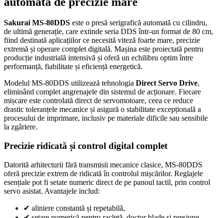
automată de precizie mare
Sakurai MS-80DDS
este o presă serigrafică automată cu cilindru,
de ultimă generație, care extinde seria DDS într-un format de 80 cm,
fiind destinată aplicațiilor ce necesită viteză foarte mare, precizie
extremă și operare complet digitală. Mașina este proiectată pentru
producție industrială intensivă și oferă un echilibru optim între
performanță, fiabilitate și eficiență energetică.
Modelul MS-80DDS utilizează tehnologia
Direct Servo Drive
,
eliminând complet angrenajele din sistemul de acționare. Fiecare
mișcare este controlată direct de servomotoare, ceea ce reduce
drastic toleranțele mecanice și asigură o stabilitate excepțională a
procesului de imprimare, inclusiv pe materiale dificile sau sensibile
la zgâriere.
Precizie ridicată și control digital complet
Datorită arhitecturii fără transmisii mecanice clasice, MS-80DDS
oferă precizie extrem de ridicată în controlul mișcărilor. Reglajele
esențiale pot fi setate numeric direct de pe panoul tactil, prin control
servo asistat. Avantajele includ:
✔
aliniere constantă și repetabilă,
✔
setare numerică pentru racletă, doctor blade și presiune,