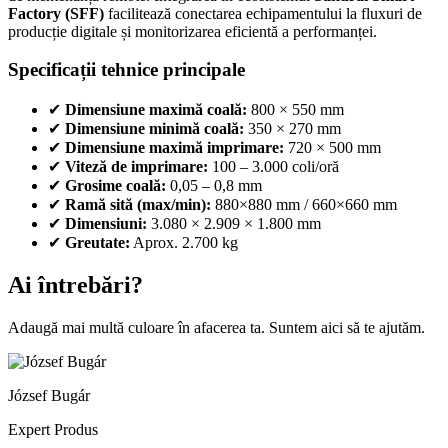
Factory (SFF)
facilitează conectarea echipamentului la fluxuri de
producție digitale și monitorizarea eficientă a performanței.
Specificații tehnice principale
✔
Dimensiune maximă coală:
800 × 550 mm
✔
Dimensiune minimă coală:
350 × 270 mm
✔
Dimensiune maximă imprimare:
720 × 500 mm
✔
Viteză de imprimare:
100 – 3.000 coli/oră
✔
Grosime coală:
0,05 – 0,8 mm
✔
Ramă sită (max/min):
880×880 mm / 660×660 mm
✔
Dimensiuni:
3.080 × 2.909 × 1.800 mm
✔
Greutate:
Aprox. 2.700 kg
Ai întrebări?
Adaugă mai multă culoare în afacerea ta. Suntem aici să te ajutăm.
József Bugár
Expert Produs