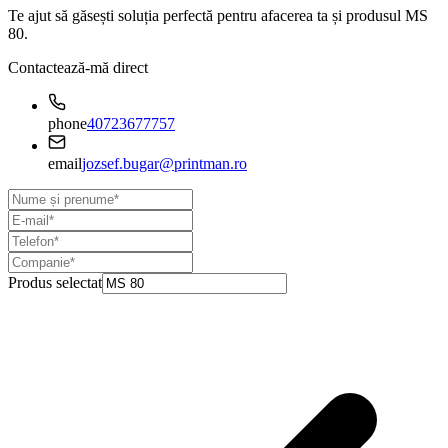
Te ajut să găsești soluția perfectă pentru afacerea ta și produsul
MS
80
.
Contactează-mă direct
phone
40723677757
email
jozsef.bugar@printman.ro
Produs selectat