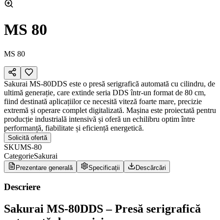
MS 80
MS 80
Sakurai MS-80DDS este o presă serigrafică automată cu cilindru, de
ultimă generație, care extinde seria DDS într-un format de 80 cm,
fiind destinată aplicațiilor ce necesită viteză foarte mare, precizie
extremă și operare complet digitalizată. Mașina este proiectată pentru
producție industrială intensivă și oferă un echilibru optim între
performanță, fiabilitate și eficiență energetică.
Solicită ofertă
SKU
MS-80
Categorie
Sakurai
Prezentare generală
Specificații
Descărcări
Descriere
Sakurai MS-80DDS – Presă serigrafică