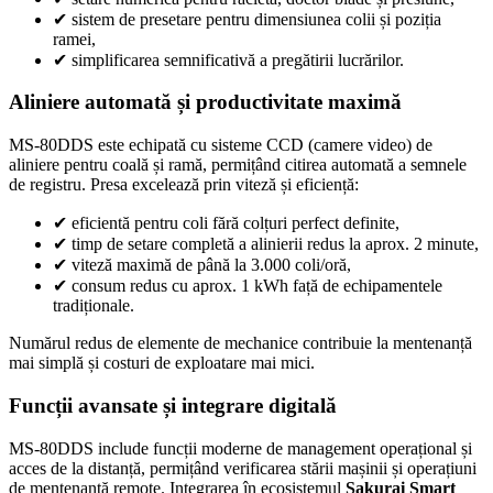
✔
sistem de presetare pentru dimensiunea colii și poziția
ramei,
✔
simplificarea semnificativă a pregătirii lucrărilor.
Aliniere automată și productivitate maximă
MS-80DDS este echipată cu sisteme CCD (camere video) de
aliniere pentru coală și ramă, permițând citirea automată a semnele
de registru. Presa excelează prin viteză și eficiență:
✔
eficientă pentru coli fără colțuri perfect definite,
✔
timp de setare completă a alinierii redus la aprox. 2 minute,
✔
viteză maximă de până la 3.000 coli/oră,
✔
consum redus cu aprox. 1 kWh față de echipamentele
tradiționale.
Numărul redus de elemente de mechanice contribuie la mentenanță
mai simplă și costuri de exploatare mai mici.
Funcții avansate și integrare digitală
MS-80DDS include funcții moderne de management operațional și
acces de la distanță, permițând verificarea stării mașinii și operațiuni
de mentenanță remote. Integrarea în ecosistemul
Sakurai Smart