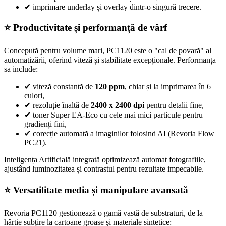
✔
imprimare underlay și overlay dintr-o singură trecere.
⭐ Productivitate și performanță de vârf
Concepută pentru volume mari, PC1120 este o "cal de povară" al
automatizării, oferind viteză și stabilitate excepționale. Performanța
sa include:
✔
viteză constantă de
120 ppm
, chiar și la imprimarea în 6
culori,
✔
rezoluție înaltă de
2400 x 2400 dpi
pentru detalii fine,
✔
toner Super EA-Eco cu cele mai mici particule pentru
gradienți fini,
✔
corecție automată a imaginilor folosind AI (Revoria Flow
PC21).
Inteligența Artificială integrată optimizează automat fotografiile,
ajustând luminozitatea și contrastul pentru rezultate impecabile.
⭐ Versatilitate media și manipulare avansată
Revoria PC1120 gestionează o gamă vastă de substraturi, de la
hârtie subțire la cartoane groase și materiale sintetice: