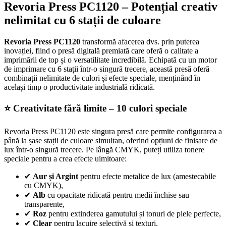
Revoria Press PC1120 – Potențial creativ
nelimitat cu 6 stații de culoare
Revoria Press PC1120
transformă afacerea dvs. prin puterea
inovației, fiind o presă digitală premiată care oferă o calitate a
imprimării de top și o versatilitate incredibilă. Echipată cu un motor
de imprimare cu 6 stații într-o singură trecere, această presă oferă
combinații nelimitate de culori și efecte speciale, menținând în
același timp o productivitate industrială ridicată.
⭐ Creativitate fără limite – 10 culori speciale
Revoria Press PC1120 este singura presă care permite configurarea a
până la șase stații de culoare simultan, oferind opțiuni de finisare de
lux într-o singură trecere. Pe lângă CMYK, puteți utiliza tonere
speciale pentru a crea efecte uimitoare:
✔
Aur și Argint
pentru efecte metalice de lux (amestecabile
cu CMYK),
✔
Alb
cu opacitate ridicată pentru medii închise sau
transparente,
✔
Roz
pentru extinderea gamutului și tonuri de piele perfecte,
✔
Clear
pentru lacuire selectivă și texturi,