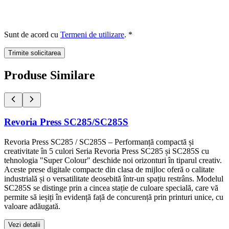
Sunt de acord cu
Termeni de utilizare
. *
Trimite solicitarea
Produse Similare
Revoria Press SC285/SC285S
Revoria Press SC285 / SC285S – Performanță compactă și
creativitate în 5 culori Seria Revoria Press SC285 și SC285S cu
tehnologia "Super Colour" deschide noi orizonturi în tiparul creativ.
Aceste prese digitale compacte din clasa de mijloc oferă o calitate
industrială și o versatilitate deosebită într-un spațiu restrâns. Modelul
SC285S se distinge prin a cincea stație de culoare specială, care vă
permite să ieșiți în evidență față de concurență prin printuri unice, cu
valoare adăugată.
Vezi detalii