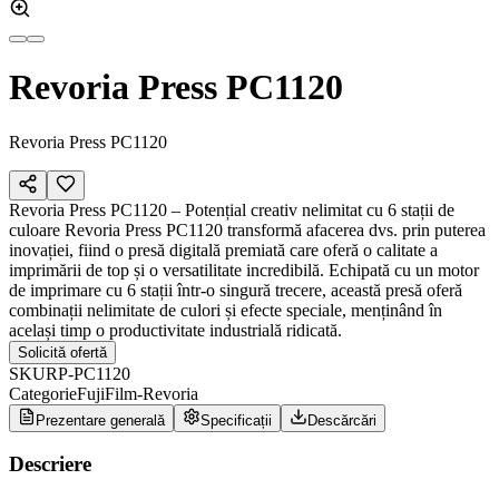
Revoria Press PC1120
Revoria Press PC1120
Revoria Press PC1120 – Potențial creativ nelimitat cu 6 stații de
culoare Revoria Press PC1120 transformă afacerea dvs. prin puterea
inovației, fiind o presă digitală premiată care oferă o calitate a
imprimării de top și o versatilitate incredibilă. Echipată cu un motor
de imprimare cu 6 stații într-o singură trecere, această presă oferă
combinații nelimitate de culori și efecte speciale, menținând în
același timp o productivitate industrială ridicată.
Solicită ofertă
SKU
RP-PC1120
Categorie
FujiFilm-Revoria
Prezentare generală
Specificații
Descărcări
Descriere