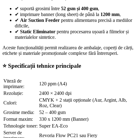
✔
suportă grosimi între
52 gsm și 400 gsm
,
✔
imprimare banner (long sheet) de până la
1200 mm
,
✔
Air Suction Feeder
pentru alimentarea precisă a mediilor
dificile,
✔
Static Eliminator
pentru procesarea ușoară a filmelor și
materialelor sintetice.
Aceste funcționalități permit realizarea de ambalaje, coperți de cărți,
etichete și materiale promoționale complexe fără întreruperi.
⭐ Specificații tehnice principale
Viteză de
120 ppm (A4)
imprimare:
Rezoluție:
2400 × 2400 dpi
CMYK + 2 stații opționale (Aur, Argint, Alb,
Culori:
Roz, Clear)
Grosime media:
52 – 400 gsm
Format maxim:
330 x 1200 mm (Banner)
Tehnologie toner:
Super EA-Eco
Server de
Revoria Flow PC21 sau Fiery