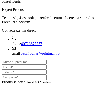
József Bugár
Expert Produs
Te ajut să găsești soluția perfectă pentru afacerea ta și produsul
Flexel NX System
.
Contactează-mă direct
phone
40723677757
email
jozsef.bugar@printman.ro
Produs selectat