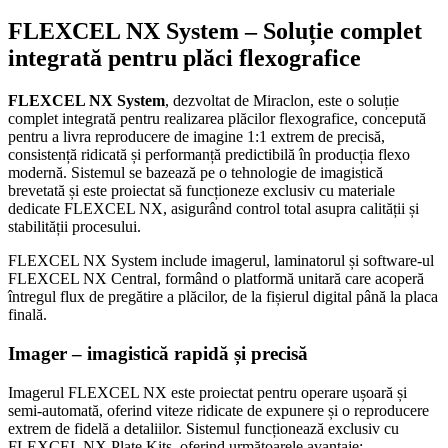
FLEXCEL NX System – Soluție complet
integrată pentru plăci flexografice
FLEXCEL NX System
, dezvoltat de Miraclon, este o soluție
complet integrată pentru realizarea plăcilor flexografice, concepută
pentru a livra reproducere de imagine 1:1 extrem de precisă,
consistență ridicată și performanță predictibilă în producția flexo
modernă. Sistemul se bazează pe o tehnologie de imagistică
brevetată și este proiectat să funcționeze exclusiv cu materiale
dedicate FLEXCEL NX, asigurând control total asupra calității și
stabilității procesului.
FLEXCEL NX System include imagerul, laminatorul și software-ul
FLEXCEL NX Central, formând o platformă unitară care acoperă
întregul flux de pregătire a plăcilor, de la fișierul digital până la placa
finală.
Imager – imagistică rapidă și precisă
Imagerul FLEXCEL NX este proiectat pentru operare ușoară și
semi-automată, oferind viteze ridicate de expunere și o reproducere
extrem de fidelă a detaliilor. Sistemul funcționează exclusiv cu
FLEXCEL NX Plate Kits, oferind următoarele avantaje: