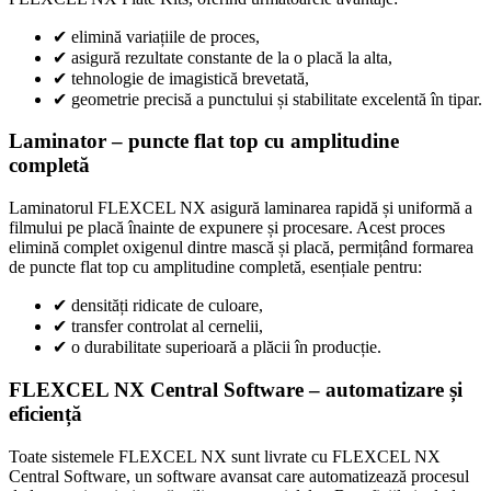
✔
elimină variațiile de proces,
✔
asigură rezultate constante de la o placă la alta,
✔
tehnologie de imagistică brevetată,
✔
geometrie precisă a punctului și stabilitate excelentă în tipar.
Laminator – puncte flat top cu amplitudine
completă
Laminatorul FLEXCEL NX asigură laminarea rapidă și uniformă a
filmului pe placă înainte de expunere și procesare. Acest proces
elimină complet oxigenul dintre mască și placă, permițând formarea
de puncte flat top cu amplitudine completă, esențiale pentru:
✔
densități ridicate de culoare,
✔
transfer controlat al cernelii,
✔
o durabilitate superioară a plăcii în producție.
FLEXCEL NX Central Software – automatizare și
eficiență
Toate sistemele FLEXCEL NX sunt livrate cu FLEXCEL NX
Central Software, un software avansat care automatizează procesul