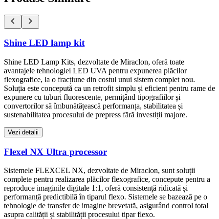
Shine LED lamp kit
Shine LED Lamp Kits, dezvoltate de Miraclon, oferă toate
avantajele tehnologiei LED UVA pentru expunerea plăcilor
flexografice, la o fracțiune din costul unui sistem complet nou.
Soluția este concepută ca un retrofit simplu și eficient pentru rame de
expunere cu tuburi fluorescente, permițând tipografiilor și
convertorilor să îmbunătățească performanța, stabilitatea și
sustenabilitatea procesului de prepress fără investiții majore.
Vezi detalii
Flexel NX Ultra processor
Sistemele FLEXCEL NX, dezvoltate de Miraclon, sunt soluții
complete pentru realizarea plăcilor flexografice, concepute pentru a
reproduce imaginile digitale 1:1, oferă consistență ridicată și
performanță predictibilă în tiparul flexo. Sistemele se bazează pe o
tehnologie de transfer de imagine brevetată, asigurând control total
asupra calității și stabilității procesului tipar flexo.