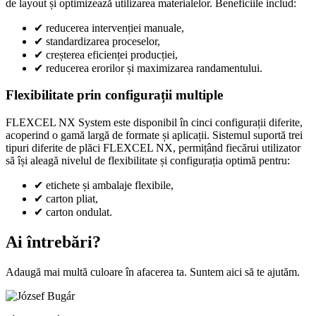
de layout și optimizează utilizarea materialelor. Beneficiile includ:
✔
reducerea intervenției manuale,
✔
standardizarea proceselor,
✔
creșterea eficienței producției,
✔
reducerea erorilor și maximizarea randamentului.
Flexibilitate prin configurații multiple
FLEXCEL NX System este disponibil în cinci configurații diferite,
acoperind o gamă largă de formate și aplicații. Sistemul suportă trei
tipuri diferite de plăci FLEXCEL NX, permițând fiecărui utilizator
să își aleagă nivelul de flexibilitate și configurația optimă pentru:
✔
etichete și ambalaje flexibile,
✔
carton pliat,
✔
carton ondulat.
Ai întrebări?
Adaugă mai multă culoare în afacerea ta. Suntem aici să te ajutăm.