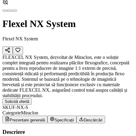
Flexel NX System
Flexel NX System
FLEXCEL NX System, dezvoltat de Miraclon, este o soluție
complet integrată pentru realizarea plăcilor flexografice, concepută
pentru a livra reproducere de imagine 1:1 extrem de precisă,
consistență ridicată și performanță predictibilă în producția flexo
modernă. Sistemul se bazează pe o tehnologie de imagistică
brevetată și este proiectat să funcționeze exclusiv cu materiale
dedicate FLEXCEL NX, asigurând control total asupra calității și
stabilității procesului.
Solicită ofertă
SKU
F-NX-S
Categorie
Miraclon
Prezentare generală
Specificații
Descărcări
Descriere