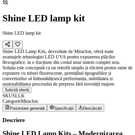
Shine LED lamp kit
Shine LED lamp kit
Shine LED Lamp Kits, dezvoltate de Miraclon, oferă toate
avantajele tehnologiei LED UVA pentru expunerea plăcilor
flexografice, la o fracțiune din costul unui sistem complet nou.
Soluția este concepută ca un retrofit simplu și eficient pentru rame de
expunere cu tuburi fluorescente, permițând tipografiilor și
convertorilor să îmbunătățească performanța, stabilitatea și
sustenabilitatea procesului de prepress fără investiții majore.
Solicită ofertă
SKU
SLLK
Categorie
Miraclon
Prezentare generală
Specificații
Descărcări
Descriere
Shine LED Lamp Kits – Modernizarea