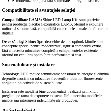
✔
modernizare rapidă fără schimbarea întregului sistem.
Compatibilitate și avantajele soluției
Compatibilitate LAMS:
Shine LED Lamp Kits sunt potrivite
pentru producția plăcilor flexografice LAMS, oferind o expunere
uniformă și controlată, compatibilă cu cerințele actuale ale fluxurilor
digitale.
De ce să alegi Shine:
Spre deosebire de alte opțiuni, kiturile sunt
concepute special pentru modernizare, sigur și compatibil extins,
fără a necesita înlocuirea completă a echipamentelor existente,
oferind un echilibru optim între performanță și cost.
Sustenabilitate și instalare
Tehnologia LED reduce semnificativ consumul de energie și elimină
deșeurile asociate cu înlocuirea frecventă a tuburilor fluorescente,
sprijinind obiectivele de sustenabilitate.
Instalarea este rapidă și bine documentată, realizată prin kituri
pregătite pe rama de expunere existent, fără a necesita modificări
majore sau întreruperi îndelungate ale producției.
Ai întrebări?