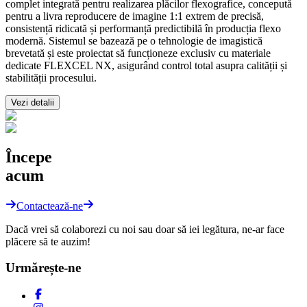
complet integrată pentru realizarea plăcilor flexografice, concepută
pentru a livra reproducere de imagine 1:1 extrem de precisă,
consistență ridicată și performanță predictibilă în producția flexo
modernă. Sistemul se bazează pe o tehnologie de imagistică
brevetată și este proiectat să funcționeze exclusiv cu materiale
dedicate FLEXCEL NX, asigurând control total asupra calității și
stabilității procesului.
Vezi detalii
Începe
acum
Contactează-ne
Dacă vrei să colaborezi cu noi sau doar să iei legătura, ne-ar face
plăcere să te auzim!
Urmărește-ne