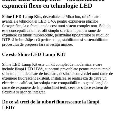
expunerii flexo cu tehnologie LED
Shine LED Lamp Kits
, dezvoltate de Miraclon, oferă toate
avantajele tehnologiei LED UVA pentru expunerea plăcilor
flexografice, la o fracțiune de cost unui sistem complet nou. Soluția
este concepută ca un retrofit simplu și eficient pentru rame de
expunere cu tuburi fluorescente, permițând tipografiilor și studiilor
DTP să îmbunătățească performanța, stabilitatea și sustenabilitatea
procesului de prepress fără investiții majore.
Ce este Shine LED Lamp Kit?
Shine LED Lamp Kit este un kit complet de modernizare care
include lămpi LED UVA, suporturi pre-cablate pentru montaj rapid
și instrucțiuni detaliate de instalare, destinate conversiei unui rame de
expunere fluorescent existent. Instalarea se realizează de către un
electrician calificat, iar soluția este compatibilă cu o gamă largă de
rame de expunere de la producători terți, ceea ce o face extrem de
flexibilă și ușor de integrat.
De ce să treci de la tuburi fluorescente la lămpi
LED?