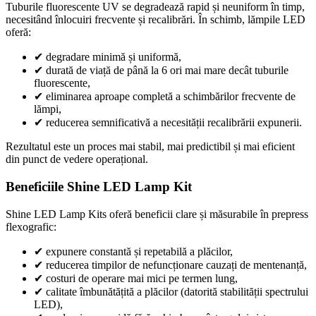
Tuburile fluorescente UV se degradează rapid și neuniform în timp,
necesitând înlocuiri frecvente și recalibrări. În schimb, lămpile LED
oferă:
✔
degradare minimă și uniformă,
✔
durată de viață de până la 6 ori mai mare decât tuburile
fluorescente,
✔
eliminarea aproape completă a schimbărilor frecvente de
lămpi,
✔
reducerea semnificativă a necesității recalibrării expunerii.
Rezultatul este un proces mai stabil, mai predictibil și mai eficient
din punct de vedere operațional.
Beneficiile Shine LED Lamp Kit
Shine LED Lamp Kits oferă beneficii clare și măsurabile în prepress
flexografic:
✔
expunere constantă și repetabilă a plăcilor,
✔
reducerea timpilor de nefuncționare cauzați de mentenanță,
✔
costuri de operare mai mici pe termen lung,
✔
calitate îmbunătățită a plăcilor (datorită stabilității spectrului
LED),