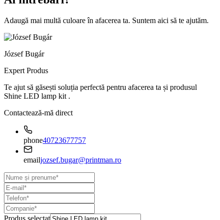
Adaugă mai multă culoare în afacerea ta. Suntem aici să te ajutăm.
József Bugár
Expert Produs
Te ajut să găsești soluția perfectă pentru afacerea ta și produsul
Shine LED lamp kit
.
Contactează-mă direct
phone
40723677757
email
jozsef.bugar@printman.ro
Produs selectat