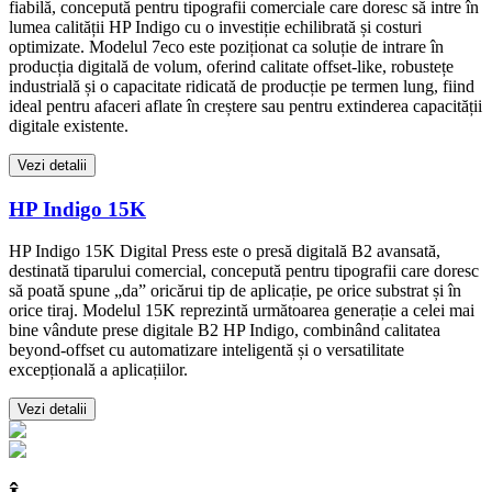
fiabilă, concepută pentru tipografii comerciale care doresc să intre în
lumea calității HP Indigo cu o investiție echilibrată și costuri
optimizate. Modelul 7eco este poziționat ca soluție de intrare în
producția digitală de volum, oferind calitate offset-like, robustețe
industrială și o capacitate ridicată de producție pe termen lung, fiind
ideal pentru afaceri aflate în creștere sau pentru extinderea capacității
digitale existente.
Vezi detalii
HP Indigo 15K
HP Indigo 15K Digital Press este o presă digitală B2 avansată,
destinată tiparului comercial, concepută pentru tipografii care doresc
să poată spune „da” oricărui tip de aplicație, pe orice substrat și în
orice tiraj. Modelul 15K reprezintă următoarea generație a celei mai
bine vândute prese digitale B2 HP Indigo, combinând calitatea
beyond-offset cu automatizare inteligentă și o versatilitate
excepțională a aplicațiilor.
Vezi detalii