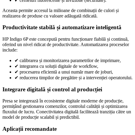
✔
cerneluri fluorescente și invizibile (securitate).
Aceasta permite accesul la milioane de combinații de culori și
realizarea de produse cu valoare adăugată ridicată.
Productivitate stabilă și automatizare inteligentă
HP Indigo 6P este concepută pentru funcționare fiabilă și continuă,
oferind un nivel ridicat de productivitate. Automatizarea proceselor
include:
✔
calibrarea și monitorizarea parametrilor de imprimare,
✔
integrarea cu soluții digitale de workflow,
✔
procesarea eficientă a unui număr mare de joburi,
✔
reducerea timpilor de pregătire și a intervenției operatorului.
Integrare digitală și control al producției
Presa se integrează în ecosisteme digitale moderne de producție,
permițând gestionarea comenzilor, controlul calității și optimizarea
fluxului de lucru. Conectivitatea digitală facilitează tranziția către un
model de producție scalabil și predictibil.
Aplicații recomandate