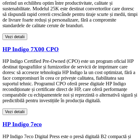
oferind un echilibru optim între productivitate, calitate și
sustenabilitate. Modelul 25K este destinat convertorilor care doresc
să răspundă rapid cererii crescânde pentru tiraje scurte și medii, timpi
de livrare foarte reduși și personalizare, fără a compromite
standardele de calitate cerute de branduri.
Vezi detalii
HP Indigo 7X00 CPO
HP Indigo Certified Pre-Owned (CPO) este un program oficial HP
destinat tipografiilor și furnizorilor de servicii de imprimare care
doresc să acceseze tehnologia HP Indigo la un cost optimizat, fără a
face compromisuri în ceea ce privește calitatea, fiabilitatea sau
suportul tehnic. Programul CPO oferă prese digitale HP Indigo
recondiționate și certificate direct de HP, care oferă performanțe
comparabile cu echipamentele noi și reprezintă o alternativă sigură și
predictibilă pentru investițiile în producția digitală.
Vezi detalii
HP Indigo 7eco
HP Indigo 7eco Digital Press este o presă digitală B2 compactă și