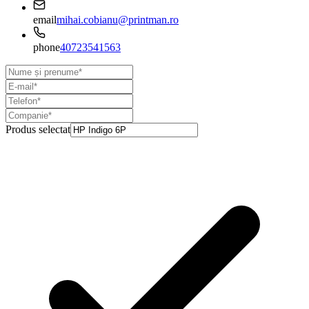
email
mihai.cobianu@printman.ro
phone
40723541563
Produs selectat