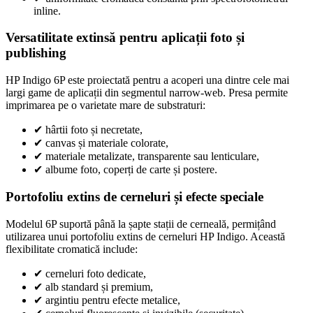
inline.
Versatilitate extinsă pentru aplicații foto și
publishing
HP Indigo 6P este proiectată pentru a acoperi una dintre cele mai
largi game de aplicații din segmentul narrow-web. Presa permite
imprimarea pe o varietate mare de substraturi:
✔
hârtii foto și necretate,
✔
canvas și materiale colorate,
✔
materiale metalizate, transparente sau lenticulare,
✔
albume foto, coperți de carte și postere.
Portofoliu extins de cerneluri și efecte speciale
Modelul 6P suportă până la șapte stații de cerneală, permițând
utilizarea unui portofoliu extins de cerneluri HP Indigo. Această
flexibilitate cromatică include:
✔
cerneluri foto dedicate,
✔
alb standard și premium,
✔
argintiu pentru efecte metalice,