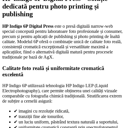
dedicată pentru photo printing și
publishing
HP Indigo 6P Digital Press
este o presă digitală narrow-web
special concepută pentru laboratoare foto profesionale și consumer,
precum și pentru aplicații de publishing și photo printing de înaltă
calitate. Modelul 6P oferă o combinație unică de calitate foto reală,
consistență cromatică excepțională și versatilitate maximă a
aplicațiilor, fiind o alternativă digitală matură pentru procesele
tradiționale pe bază de AgX.
Calitate foto reală și uniformitate cromatică
excelentă
HP Indigo 6P utilizează tehnologia HP Indigo LEP (Liquid
Electrophotography), care permite obținerea unei calități vizuale
comparabile cu fotografia chimică tradițională. Stratificarea extrem
de subțire a cernelii asigură:
✔
imagini cu rezoluție ridicată,
✔
tranziții fine ale tonurilor,
✔
un luciu uniform, păstrând textura naturală a suportului,
✔
uniformitate cromatică constantă prin spectrofotometrul