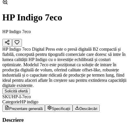
HP Indigo 7eco
HP Indigo 7eco
HP Indigo 7eco Digital Press este o presă digitală B2 compactă și
fiabilă, concepută pentru tipografii comerciale care doresc să intre în
lumea calității HP Indigo cu o investiție echilibrată și costuri
optimizate. Modelul 7eco este poziționat ca soluție de intrare în
producția digitală de volum, oferind calitate offset-like, robustețe
industrială și o capacitate ridicată de producție pe termen lung, fiind
ideal pentru afaceri aflate în creștere sau pentru extinderea capacității
digitale existente.
Solicită ofertă
SKU
HP-I-7eco
Categorie
HP indigo
Prezentare generală
Specificații
Descărcări
Descriere