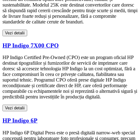
sustenabilitate. Modelul 25K este destinat convertorilor care doresc
să răspundă rapid cererii crescânde pentru tiraje scurte și medii, timpi
de livrare foarte reduși și personalizare, fără a compromite
standardele de calitate cerute de branduri.
Vezi detalii
HP Indigo 7X00 CPO
HP Indigo Certified Pre-Owned (CPO) este un program oficial HP
destinat tipografiilor și furnizorilor de servicii de imprimare care
doresc să acceseze tehnologia HP Indigo la un cost optimizat, fără a
face compromisuri în ceea ce privește calitatea, fiabilitatea sau
suportul tehnic. Programul CPO oferă prese digitale HP Indigo
recondiționate și certificate direct de HP, care oferă performanțe
comparabile cu echipamentele noi și reprezintă o alternativă sigură și
predictibilă pentru investițiile în producția digitală.
Vezi detalii
HP Indigo 6P
HP Indigo 6P Digital Press este o presă digitală narrow-web special
concepută pentru laboratoare foto profesionale și consumer, precum