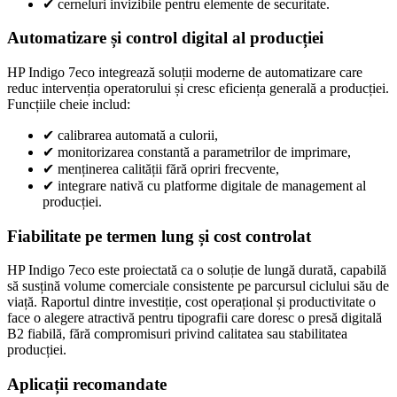
✔
cerneluri invizibile pentru elemente de securitate.
Automatizare și control digital al producției
HP Indigo 7eco integrează soluții moderne de automatizare care
reduc intervenția operatorului și cresc eficiența generală a producției.
Funcțiile cheie includ:
✔
calibrarea automată a culorii,
✔
monitorizarea constantă a parametrilor de imprimare,
✔
menținerea calității fără opriri frecvente,
✔
integrare nativă cu platforme digitale de management al
producției.
Fiabilitate pe termen lung și cost controlat
HP Indigo 7eco este proiectată ca o soluție de lungă durată, capabilă
să susțină volume comerciale consistente pe parcursul ciclului său de
viață. Raportul dintre investiție, cost operațional și productivitate o
face o alegere atractivă pentru tipografii care doresc o presă digitală
B2 fiabilă, fără compromisuri privind calitatea sau stabilitatea
producției.
Aplicații recomandate