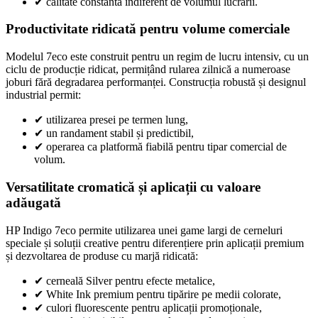
✔
calitate constantă indiferent de volumul lucrării.
Productivitate ridicată pentru volume comerciale
Modelul 7eco este construit pentru un regim de lucru intensiv, cu un
ciclu de producție ridicat, permițând rularea zilnică a numeroase
joburi fără degradarea performanței. Construcția robustă și designul
industrial permit:
✔
utilizarea presei pe termen lung,
✔
un randament stabil și predictibil,
✔
operarea ca platformă fiabilă pentru tipar comercial de
volum.
Versatilitate cromatică și aplicații cu valoare
adăugată
HP Indigo 7eco permite utilizarea unei game largi de cerneluri
speciale și soluții creative pentru diferențiere prin aplicații premium
și dezvoltarea de produse cu marjă ridicată:
✔
cerneală Silver pentru efecte metalice,
✔
White Ink premium pentru tipărire pe medii colorate,
✔
culori fluorescente pentru aplicații promoționale,