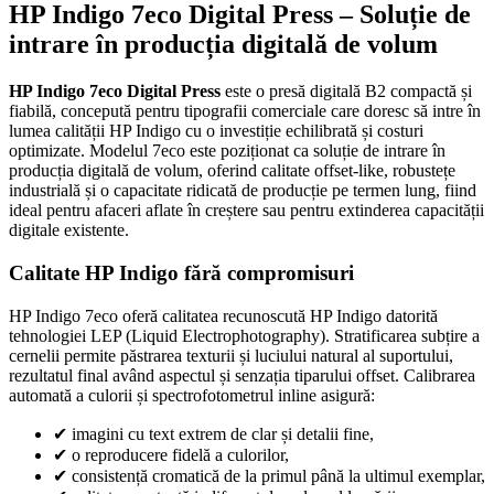
HP Indigo 7eco Digital Press – Soluție de
intrare în producția digitală de volum
HP Indigo 7eco Digital Press
este o presă digitală B2 compactă și
fiabilă, concepută pentru tipografii comerciale care doresc să intre în
lumea calității HP Indigo cu o investiție echilibrată și costuri
optimizate. Modelul 7eco este poziționat ca soluție de intrare în
producția digitală de volum, oferind calitate offset-like, robustețe
industrială și o capacitate ridicată de producție pe termen lung, fiind
ideal pentru afaceri aflate în creștere sau pentru extinderea capacității
digitale existente.
Calitate HP Indigo fără compromisuri
HP Indigo 7eco oferă calitatea recunoscută HP Indigo datorită
tehnologiei LEP (Liquid Electrophotography). Stratificarea subțire a
cernelii permite păstrarea texturii și luciului natural al suportului,
rezultatul final având aspectul și senzația tiparului offset. Calibrarea
automată a culorii și spectrofotometrul inline asigură:
✔
imagini cu text extrem de clar și detalii fine,
✔
o reproducere fidelă a culorilor,
✔
consistență cromatică de la primul până la ultimul exemplar,