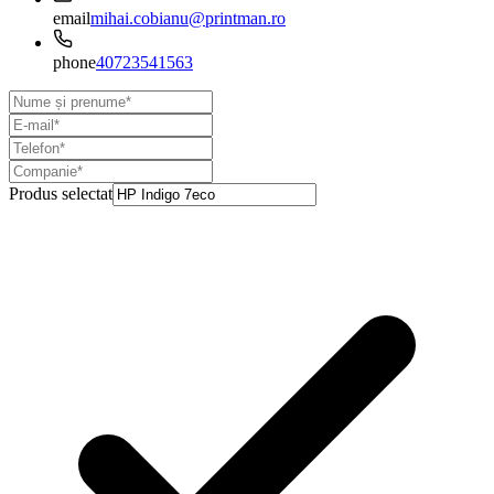
email
mihai.cobianu@printman.ro
phone
40723541563
Produs selectat