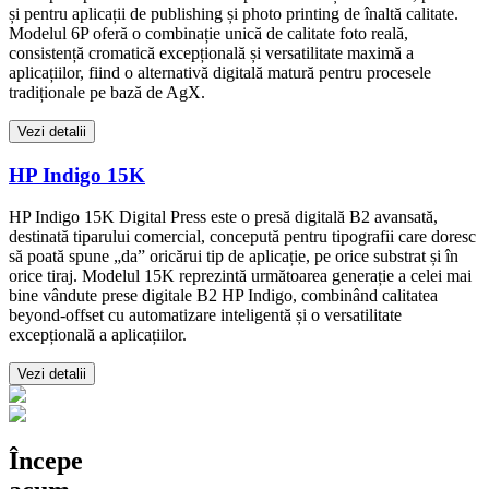
și pentru aplicații de publishing și photo printing de înaltă calitate.
Modelul 6P oferă o combinație unică de calitate foto reală,
consistență cromatică excepțională și versatilitate maximă a
aplicațiilor, fiind o alternativă digitală matură pentru procesele
tradiționale pe bază de AgX.
Vezi detalii
HP Indigo 15K
HP Indigo 15K Digital Press este o presă digitală B2 avansată,
destinată tiparului comercial, concepută pentru tipografii care doresc
să poată spune „da” oricărui tip de aplicație, pe orice substrat și în
orice tiraj. Modelul 15K reprezintă următoarea generație a celei mai
bine vândute prese digitale B2 HP Indigo, combinând calitatea
beyond-offset cu automatizare inteligentă și o versatilitate
excepțională a aplicațiilor.
Vezi detalii
Începe