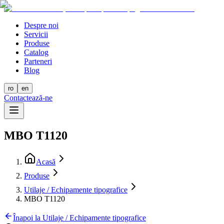
Despre noi
Servicii
Produse
Catalog
Parteneri
Blog
ro
en
Contactează-ne
MBO T1120
Acasă
Produse
Utilaje / Echipamente tipografice
MBO T1120
Înapoi la Utilaje / Echipamente tipografice