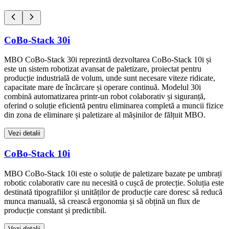
CoBo-Stack 30i
MBO CoBo-Stack 30i reprezintă dezvoltarea CoBo-Stack 10i și
este un sistem robotizat avansat de paletizare, proiectat pentru
producție industrială de volum, unde sunt necesare viteze ridicate,
capacitate mare de încărcare și operare continuă. Modelul 30i
combină automatizarea printr-un robot colaborativ și siguranță,
oferind o soluție eficientă pentru eliminarea completă a muncii fizice
din zona de eliminare și paletizare al mășinilor de fălțuit MBO.
Vezi detalii
CoBo-Stack 10i
MBO CoBo-Stack 10i este o soluție de paletizare bazate pe umbrați
robotic colaborativ care nu necesită o cușcă de protecție. Soluția este
destinată tipografiilor și unităților de producție care doresc să reducă
munca manuală, să crească ergonomia și să obțină un flux de
producție constant și predictibil.
Vezi detalii