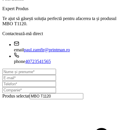
Expert Produs
Te ajut să găsești soluția perfectă pentru afacerea ta și produsul
MBO T1120
.
Contactează-mă direct
email
paul.zamfir@printman.ro
phone
40723541565
Produs selectat