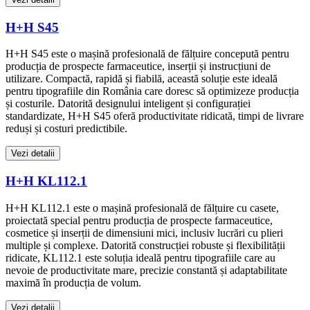
H+H S45
H+H S45 este o mașină profesională de fălțuire concepută pentru
producția de prospecte farmaceutice, inserții și instrucțiuni de
utilizare. Compactă, rapidă și fiabilă, această soluție este ideală
pentru tipografiile din România care doresc să optimizeze producția
și costurile. Datorită designului inteligent și configurației
standardizate, H+H S45 oferă productivitate ridicată, timpi de livrare
reduși și costuri predictibile.
Vezi detalii
H+H KL112.1
H+H KL112.1 este o mașină profesională de fălțuire cu casete,
proiectată special pentru producția de prospecte farmaceutice,
cosmetice și inserții de dimensiuni mici, inclusiv lucrări cu plieri
multiple și complexe. Datorită construcției robuste și flexibilității
ridicate, KL112.1 este soluția ideală pentru tipografiile care au
nevoie de productivitate mare, precizie constantă și adaptabilitate
maximă în producția de volum.
Vezi detalii