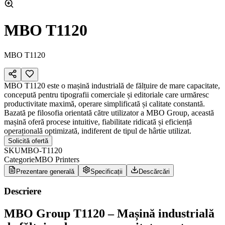
MBO T1120
MBO T1120
MBO T1120 este o mașină industrială de fălțuire de mare capacitate,
concepută pentru tipografii comerciale și editoriale care urmăresc
productivitate maximă, operare simplificată și calitate constantă.
Bazată pe filosofia orientată către utilizator a MBO Group, această
mașină oferă procese intuitive, fiabilitate ridicată și eficiență
operațională optimizată, indiferent de tipul de hârtie utilizat.
Solicită ofertă
SKU
MBO-T1120
Categorie
MBO Printers
Prezentare generală
Specificații
Descărcări
Descriere
MBO Group
T1120 – Mașină industrială